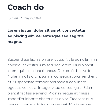
Coach do
By
qvrr6
May 22, 2023
Lorem ipsum dolor sit amet, consectetur
adipiscing elit. Pellentesque sed sagittis
magna.
Suspendisse lacinia ornare luctus. Nulla ac nulla in mi
consequat vestibulum sed nec lorem. Duis blandit
lorem quis tincidunt rhoncus. Duis eu finibus velit.
Nullam mollis orci ipsum, in consequat orci hendrerit
et. Suspendisse tempor orci malesuada libero
egestas vehicula. Integer vitae cursus ligula. Etiam
blandit facilisis eleifend. Proin in neque at massa
imperdiet lobortis pharetra et dolor. Praesent quis
mauris in sapien dictum consequat. Morbi neque